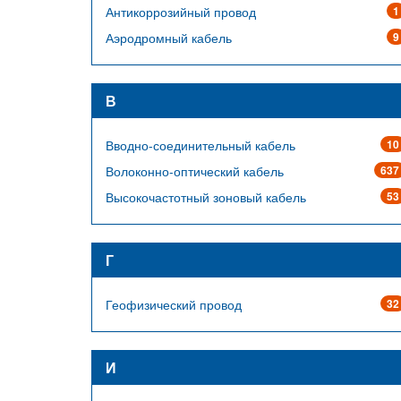
Антикоррозийный провод
1
Аэродромный кабель
9
В
Вводно-соединительный кабель
10
Волоконно-оптический кабель
637
Высокочастотный зоновый кабель
53
Г
Геофизический провод
32
И