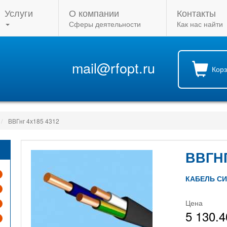
Услуги
О компании
Контакты
Сферы деятельности
Как нас найти
mail@rfopt.ru
Кор
ВВГнг 4х185 4312
ВВГНГ
КАБЕЛЬ С
Цена
5 130.4