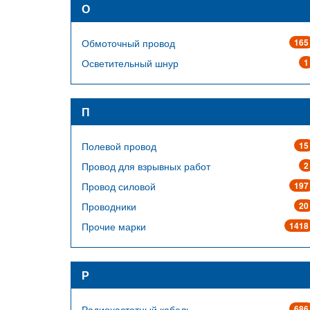
О
Обмоточный провод
165
Осветительный шнур
1
П
Полевой провод
15
Провод для взрывных работ
2
Провод силовой
197
Проводники
20
Прочие марки
1418
Р
Радиочастотный кабель
686