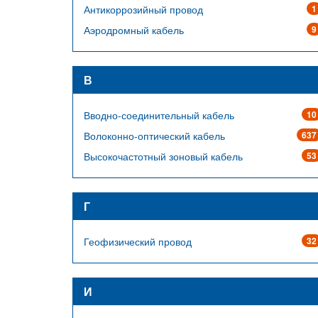
Антикоррозийный провод
1
Аэродромный кабель
9
В
Вводно-соединительный кабель
10
Волоконно-оптический кабель
637
Высокочастотный зоновый кабель
53
Г
Геофизический провод
32
И