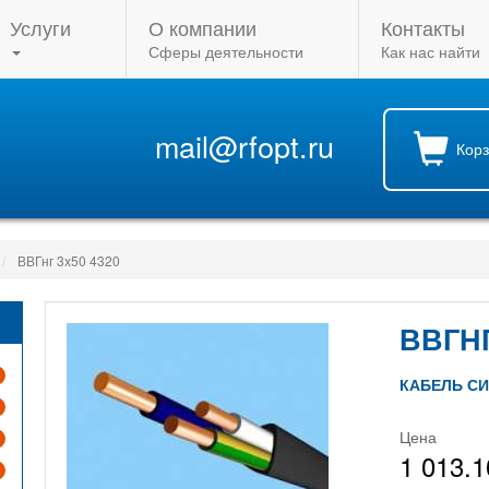
Услуги
О компании
Контакты
Сферы деятельности
Как нас найти
mail@rfopt.ru
Кор
ВВГнг 3х50 4320
ВВГНГ
КАБЕЛЬ С
Цена
1 013.1