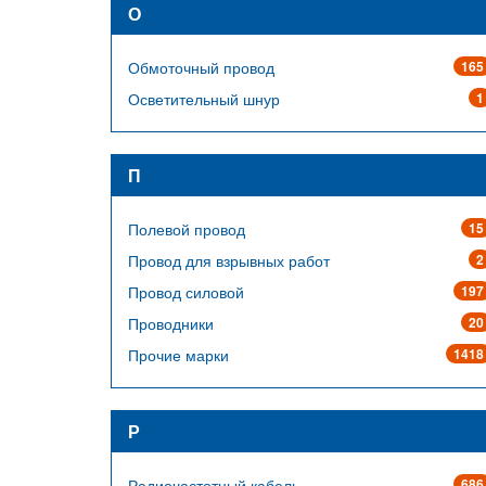
О
Обмоточный провод
165
Осветительный шнур
1
П
Полевой провод
15
Провод для взрывных работ
2
Провод силовой
197
Проводники
20
Прочие марки
1418
Р
Радиочастотный кабель
686