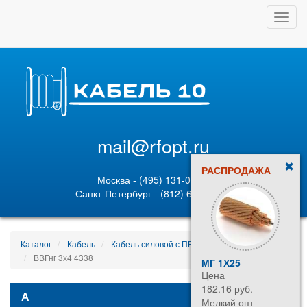
Toggl
navig
mail@rfopt.ru
РАСПРОДАЖА
Москва - (495) 131-02-05
Санкт-Петербург - (812) 628-80-89
Каталог
Кабель
Кабель силовой с ПВХ изоляцией
ВВГнг 3х4 4338
МГ 1Х25
Цена
182.16 руб.
А
Мелкий опт