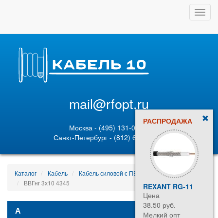
Toggl
navig
mail@rfopt.ru
РАСПРОДАЖА
Москва - (495) 131-02-05
Санкт-Петербург - (812) 628-80-89
Каталог
Кабель
Кабель силовой с ПВХ изоляцией
ВВГнг 3х10 4345
REXANT RG-11
Цена
38.50 руб.
А
Мелкий опт