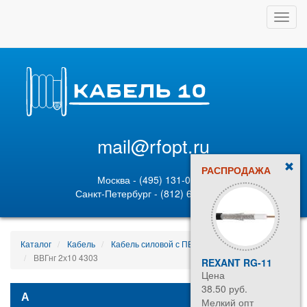
Toggl
navig
mail@rfopt.ru
РАСПРОДАЖА
Москва - (495) 131-02-05
Санкт-Петербург - (812) 628-80-89
Каталог
Кабель
Кабель силовой с ПВХ изоляцией
ВВГнг 2х10 4303
REXANT RG-11
Цена
38.50 руб.
А
Мелкий опт