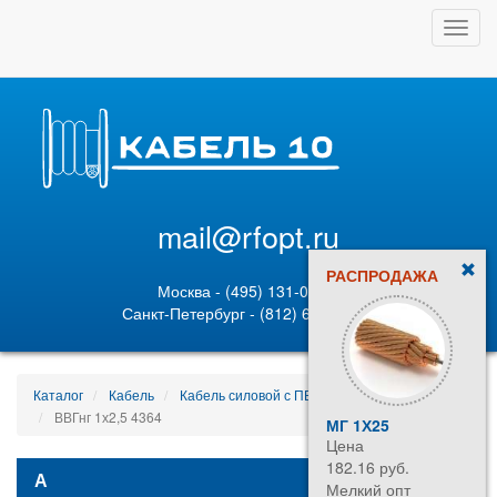
Toggl
navig
mail@rfopt.ru
РАСПРОДАЖА
Москва - (495) 131-02-05
Санкт-Петербург - (812) 628-80-89
Каталог
Кабель
Кабель силовой с ПВХ изоляцией
ВВГнг 1х2,5 4364
МГ 1Х25
Цена
182.16 руб.
А
Мелкий опт