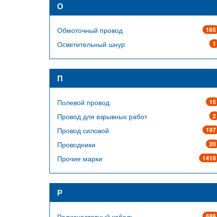
О
Обмоточный провод
165
Осветительный шнур
1
П
Полевой провод
15
Провод для взрывных работ
2
Провод силовой
197
Проводники
20
Прочие марки
1418
Р
Радиочастотный кабель
686