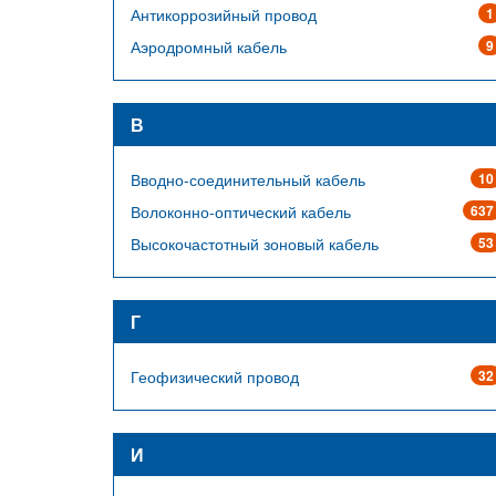
Антикоррозийный провод
1
Аэродромный кабель
9
В
Вводно-соединительный кабель
10
Волоконно-оптический кабель
637
Высокочастотный зоновый кабель
53
Г
Геофизический провод
32
И