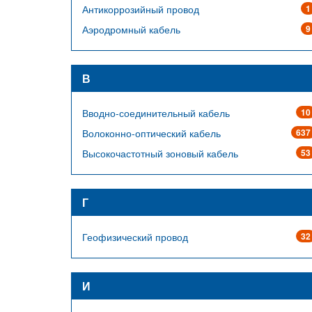
Антикоррозийный провод
1
Аэродромный кабель
9
В
Вводно-соединительный кабель
10
Волоконно-оптический кабель
637
Высокочастотный зоновый кабель
53
Г
Геофизический провод
32
И