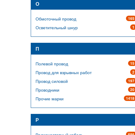
О
Обмоточный провод
165
Осветительный шнур
1
П
Полевой провод
15
Провод для взрывных работ
2
Провод силовой
197
Проводники
20
Прочие марки
1418
Р
Радиочастотный кабель
686