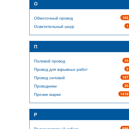
О
Обмоточный провод
165
Осветительный шнур
1
П
Полевой провод
15
Провод для взрывных работ
2
Провод силовой
197
Проводники
20
Прочие марки
1418
Р
Радиочастотный кабель
686