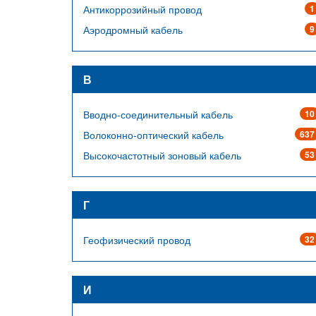
Антикоррозийный провод
1
Аэродромный кабель
9
В
Вводно-соединительный кабель
10
Волоконно-оптический кабель
637
Высокочастотный зоновый кабель
53
Г
Геофизический провод
32
И