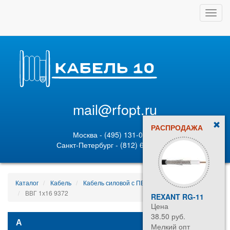
Toggl
navig
mail@rfopt.ru
РАСПРОДАЖА
Москва - (495) 131-02-05
Санкт-Петербург - (812) 628-80-89
Каталог
Кабель
Кабель силовой с ПВХ изоляцией
ВВГ 1х16 9372
REXANT RG-11
МГ 1
Цена
Цена
38.50 руб.
182.1
А
Мелкий опт
Мелк