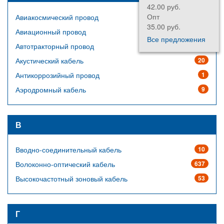
42.00 руб.
198.7
Опт
Опт
Авиакосмический провод
64
35.00 руб.
165.6
Авиационный провод
14
Все предложения
Автотракторный провод
23
Акустический кабель
20
Антикоррозийный провод
1
Аэродромный кабель
9
В
Вводно-соединительный кабель
10
Волоконно-оптический кабель
637
Высокочастотный зоновый кабель
53
Г