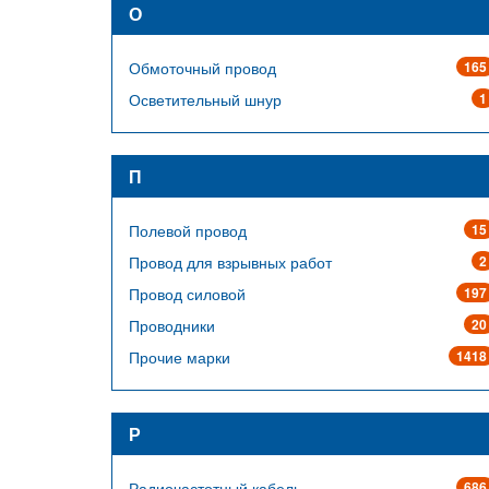
О
Обмоточный провод
165
Осветительный шнур
1
П
Полевой провод
15
Провод для взрывных работ
2
Провод силовой
197
Проводники
20
Прочие марки
1418
Р
Радиочастотный кабель
686