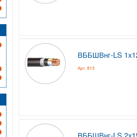
ВББШВнг-LS 1х1
Арт. 813
ВББШВнг-LS 2х1