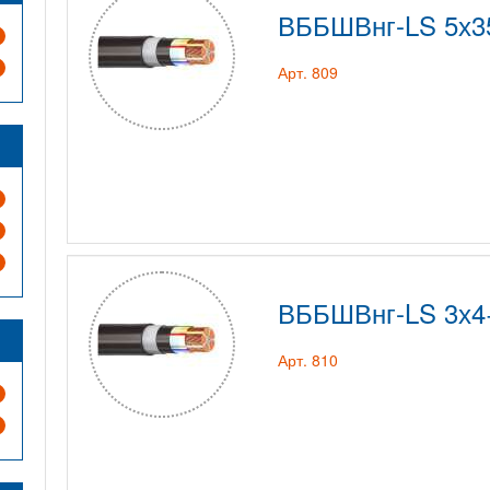
ВББШВнг-LS 5х3
Арт. 809
ВББШВнг-LS 3х4
Арт. 810