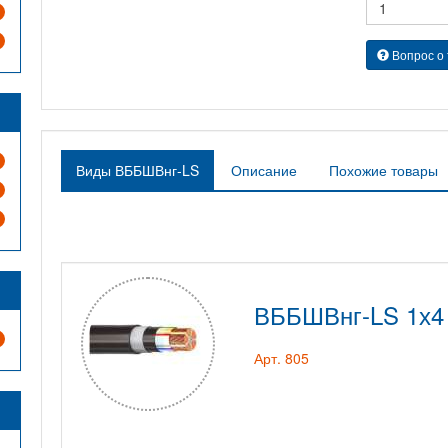
Вопрос о
Виды ВББШВнг-LS
Описание
Похожие товары
ВББШВнг-LS 1х4
Арт. 805