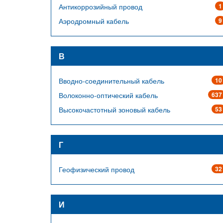
Антикоррозийный провод
1
Аэродромный кабель
9
В
Вводно-соединительный кабель
10
Волоконно-оптический кабель
637
Высокочастотный зоновый кабель
53
Г
Геофизический провод
32
И