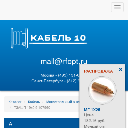
Toggl
navig
mail@rfopt.ru
РАСПРОДАЖА
Москва - (495) 131-02-05
Санкт-Петербург - (812) 628-80-89
Каталог
Кабель
Магистральный высокочастотный кабель
ТЗАШП 19х0,9 107960
МГ 1Х25
Цена
182.16 руб.
А
Мелкий опт