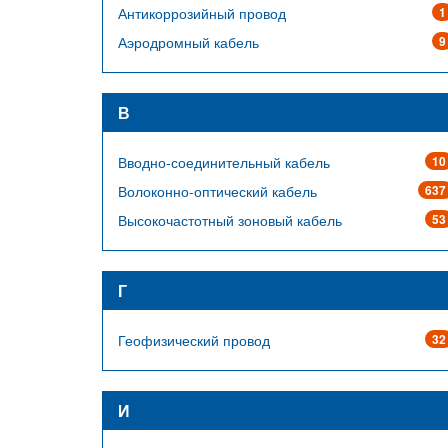
Антикоррозийный провод
1
Аэродромный кабель
9
В
Вводно-соединительный кабель
10
Волоконно-оптический кабель
637
Высокочастотный зоновый кабель
53
Г
Геофизический провод
32
И