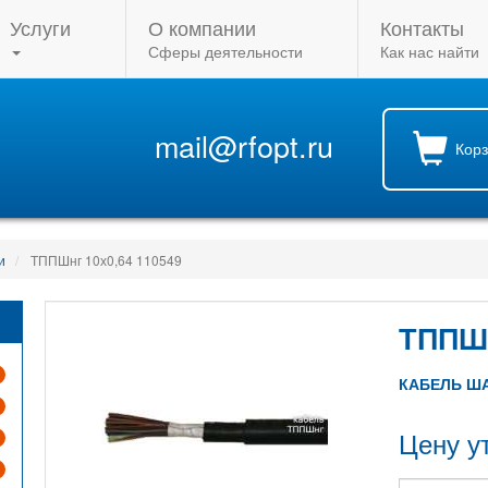
Услуги
О компании
Контакты
Сферы деятельности
Как нас найти
mail@rfopt.ru
Кор
и
ТППШнг 10х0,64 110549
ТППШН
КАБЕЛЬ Ш
Цену у