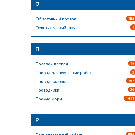
О
Обмоточный провод
165
Осветительный шнур
1
П
Полевой провод
15
Провод для взрывных работ
2
Провод силовой
197
Проводники
20
Прочие марки
1418
Р
Радиочастотный кабель
686