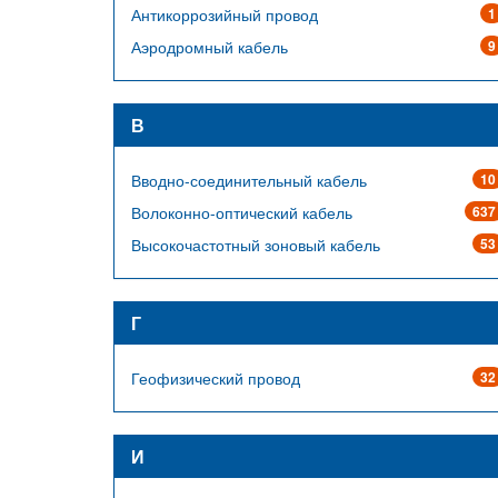
Антикоррозийный провод
1
Аэродромный кабель
9
В
Вводно-соединительный кабель
10
Волоконно-оптический кабель
637
Высокочастотный зоновый кабель
53
Г
Геофизический провод
32
И