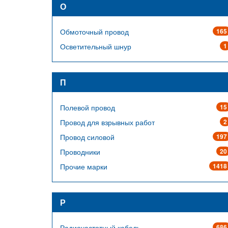
О
Обмоточный провод
165
Осветительный шнур
1
П
Полевой провод
15
Провод для взрывных работ
2
Провод силовой
197
Проводники
20
Прочие марки
1418
Р
Радиочастотный кабель
686