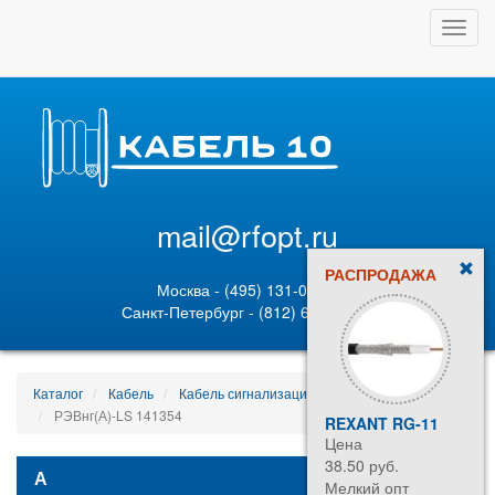
Toggl
navig
mail@rfopt.ru
РАСПРОДАЖА
Москва - (495) 131-02-05
Санкт-Петербург - (812) 628-80-89
Каталог
Кабель
Кабель сигнализации и блокировки
РЭВнг(А)-LS 141354
REXANT RG-11
Цена
38.50 руб.
А
Мелкий опт