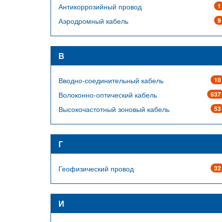
Антикоррозийный провод
1
Аэродромный кабель
9
В
Вводно-соединительный кабель
10
Волоконно-оптический кабель
637
Высокочастотный зоновый кабель
53
Г
Геофизический провод
32
И