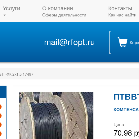
Услуги
О компании
Контакты
Сферы деятельности
Как нас найти
mail@rfopt.ru
Кор
ТГ-ХК 2х1,5 17497
ПТВВТ
КОМПЕНСА
Цена
70.98 р