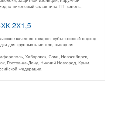
роволоки, защитной изоляции, наружной
медно-никелевый сплав типа ТП, копель,
ХК 2Х1,5
сокое качество товаров, субъективный подход
идки для крупных клиентов, выгодная
имферополь, Хабаровск, Сочи, Новосибирск,
ток, Ростов-на-Дону, Нижний Новгород, Крым,
оссийской Федерации.