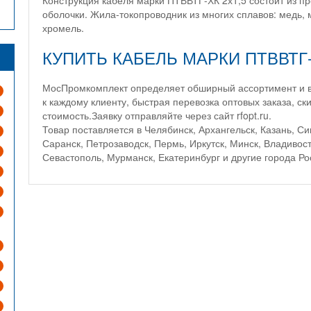
Конструкция кабеля марки ПТВВТГ-ХК 2х1,5 состоит из п
оболочки. Жила-токопроводник из многих сплавов: медь, 
хромель.
КУПИТЬ КАБЕЛЬ МАРКИ ПТВВТГ-
МосПромкомплект определяет обширный ассортимент и вы
к каждому клиенту, быстрая перевозка оптовых заказа, ск
стоимость.Заявку отправляйте через сайт rfopt.ru.
Товар поставляется в Челябинск, Архангельск, Казань, С
Саранск, Петрозаводск, Пермь, Иркутск, Минск, Владивос
Севастополь, Мурманск, Екатеринбург и другие города Р