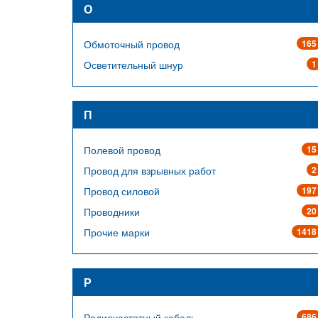
О
Обмоточный провод
165
Осветительный шнур
1
П
Полевой провод
15
Провод для взрывных работ
2
Провод силовой
197
Проводники
20
Прочие марки
1418
Р
Радиочастотный кабель
686