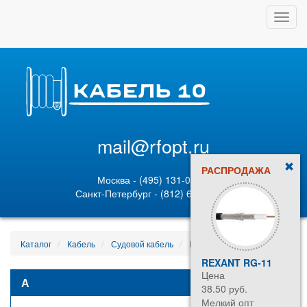
Toggl
navig
mail@rfopt.ru
РАСПРОДАЖА
Москва - (495) 131-02-05
Санкт-Петербург - (812) 628-80-89
Каталог
Кабель
Судовой кабель
КВДНЭ-100 27747
REXANT RG-11
МГ 1
Цена
Цена
А
38.50 руб.
182.1
Мелкий опт
Мелки