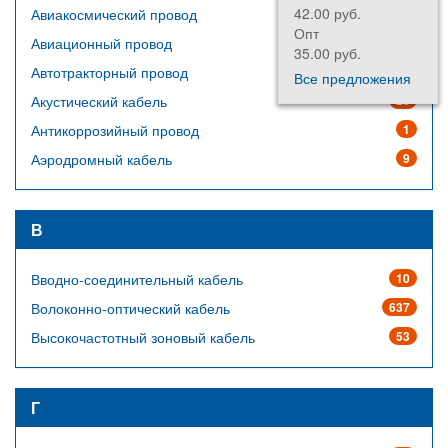
42.00 руб.
198.7
Авиакосмический провод
64
Опт
Опт
Авиационный провод
14
35.00 руб.
165.6
Автотракторный провод
23
Все предложения
Акустический кабель
20
Антикоррозийный провод
1
Аэродромный кабель
9
В
Вводно-соединительный кабель
10
Волоконно-оптический кабель
637
Высокочастотный зоновый кабель
53
Г