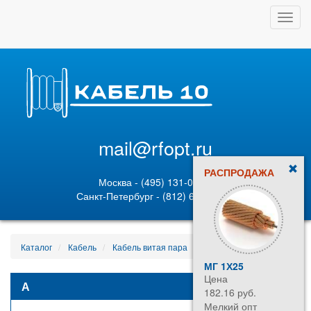
Toggl
navig
mail@rfopt.ru
РАСПРОДАЖА
Москва - (495) 131-02-05
Санкт-Петербург - (812) 628-80-89
Каталог
Кабель
Кабель витая пара
КССПВ 5e cat 6867
МГ 1Х25
Цена
А
182.16 руб.
Мелкий опт