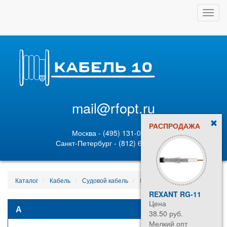
Toggl
navig
mail@rfopt.ru
РАСПРОДАЖА
Москва - (495) 131-02-05
Санкт-Петербург - (812) 628-80-89
Каталог
Кабель
Судовой кабель
КСНРТЭ 3х25 59315
REXANT RG-11
Цена
А
38.50 руб.
Мелкий опт