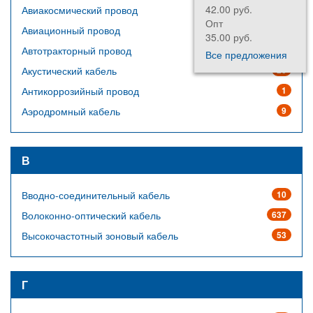
42.00 руб.
Авиакосмический провод
64
Опт
Авиационный провод
14
35.00 руб.
Автотракторный провод
23
Все предложения
Акустический кабель
20
Антикоррозийный провод
1
Аэродромный кабель
9
В
Вводно-соединительный кабель
10
Волоконно-оптический кабель
637
Высокочастотный зоновый кабель
53
Г