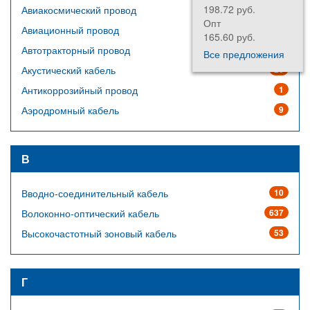
198.72 руб.
Авиакосмический провод
64
Опт
Авиационный провод
14
165.60 руб.
Автотракторный провод
23
Все предложения
Акустический кабель
20
Антикоррозийный провод
1
Аэродромный кабель
9
В
Вводно-соединительный кабель
10
Волоконно-оптический кабель
637
Высокочастотный зоновый кабель
53
Г