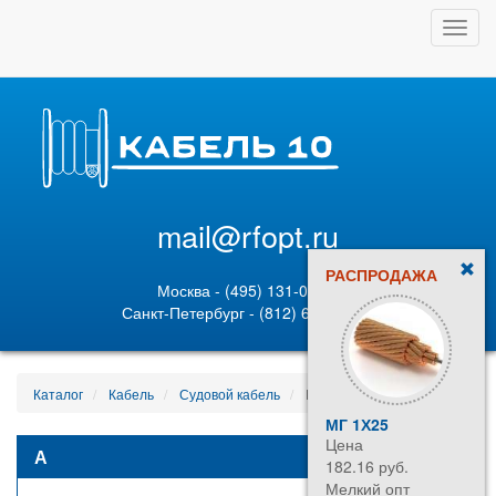
Toggl
navig
mail@rfopt.ru
РАСПРОДАЖА
Москва - (495) 131-02-05
Санкт-Петербург - (812) 628-80-89
Каталог
Кабель
Судовой кабель
КРРЭН 2х6 139641
МГ 1Х25
Цена
А
182.16 руб.
Мелкий опт