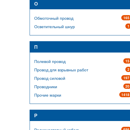
О
Обмоточный провод
165
Осветительный шнур
1
П
Полевой провод
15
Провод для взрывных работ
2
Провод силовой
197
Проводники
20
Прочие марки
1418
Р
Радиочастотный кабель
686