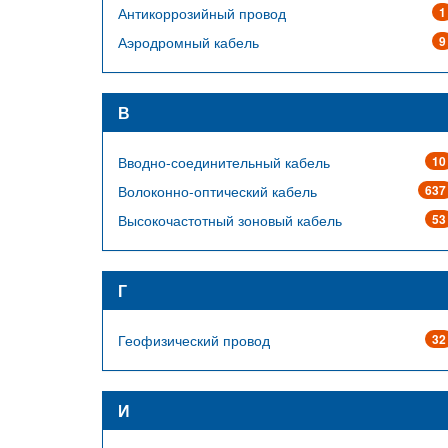
Антикоррозийный провод
1
Аэродромный кабель
9
В
Вводно-соединительный кабель
10
Волоконно-оптический кабель
637
Высокочастотный зоновый кабель
53
Г
Геофизический провод
32
И