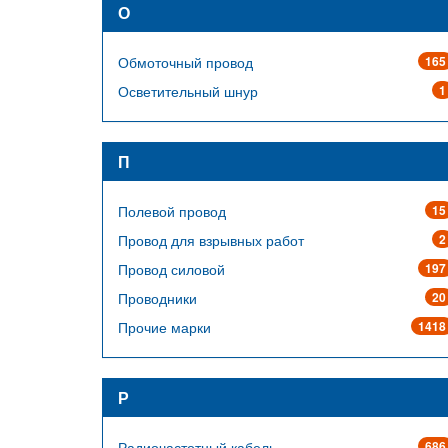
О
Обмоточный провод
165
Осветительный шнур
1
П
Полевой провод
15
Провод для взрывных работ
2
Провод силовой
197
Проводники
20
Прочие марки
1418
Р
Радиочастотный кабель
686