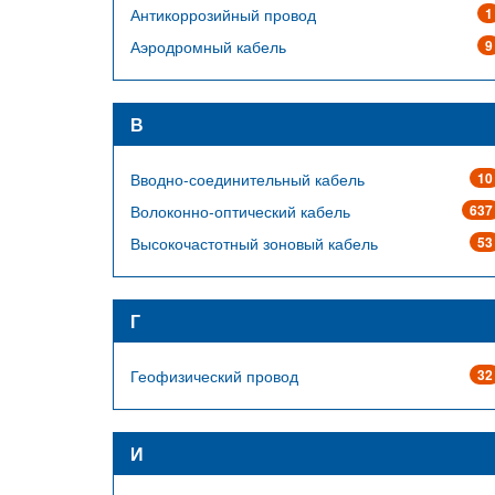
Антикоррозийный провод
1
Аэродромный кабель
9
В
Вводно-соединительный кабель
10
Волоконно-оптический кабель
637
Высокочастотный зоновый кабель
53
Г
Геофизический провод
32
И