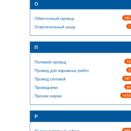
О
Обмоточный провод
165
Осветительный шнур
1
П
Полевой провод
15
Провод для взрывных работ
2
Провод силовой
197
Проводники
20
Прочие марки
1418
Р
Радиочастотный кабель
686