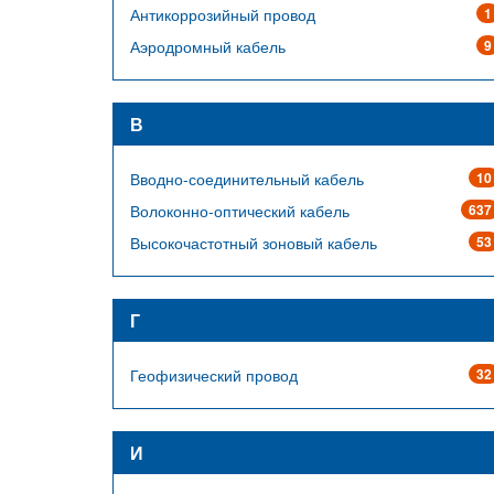
Антикоррозийный провод
1
Аэродромный кабель
9
В
Вводно-соединительный кабель
10
Волоконно-оптический кабель
637
Высокочастотный зоновый кабель
53
Г
Геофизический провод
32
И