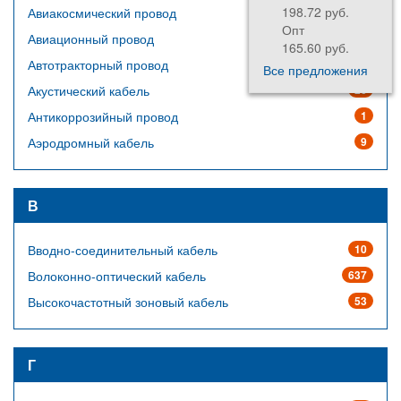
198.72 руб.
Авиакосмический провод
64
Опт
Авиационный провод
14
165.60 руб.
Автотракторный провод
23
Все предложения
Акустический кабель
20
Антикоррозийный провод
1
Аэродромный кабель
9
В
Вводно-соединительный кабель
10
Волоконно-оптический кабель
637
Высокочастотный зоновый кабель
53
Г