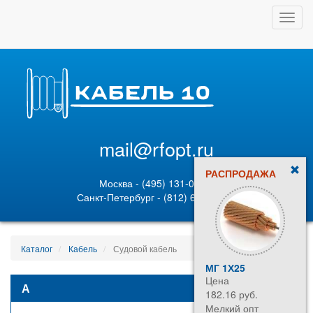
Toggl
navig
mail@rfopt.ru
РАСПРОДАЖА
Москва - (495) 131-02-05
Санкт-Петербург - (812) 628-80-89
Каталог
Кабель
Судовой кабель
МГ 1Х25
REXANT RG-11
Цена
Цена
А
182.16 руб.
38.50 руб.
Мелкий опт
Мелкий опт