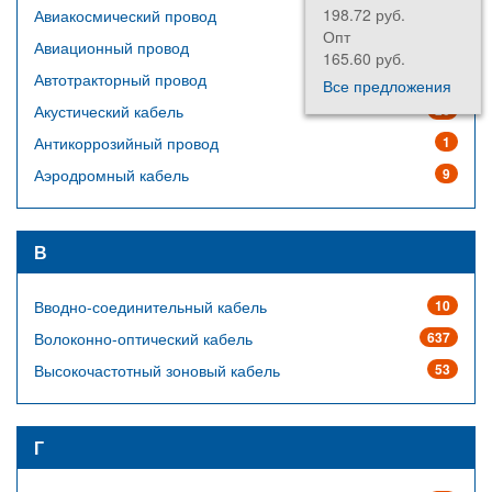
198.72 руб.
42.00 руб.
Авиакосмический провод
64
Опт
Опт
Авиационный провод
14
165.60 руб.
35.00 руб.
Автотракторный провод
23
Все предложения
Акустический кабель
20
Антикоррозийный провод
1
Аэродромный кабель
9
В
Вводно-соединительный кабель
10
Волоконно-оптический кабель
637
Высокочастотный зоновый кабель
53
Г