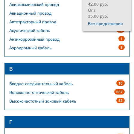
42.00 руб.
198.
Авиакосмический провод
64
Опт
Опт
Авиационный провод
14
35.00 руб.
165.
Автотракторный провод
23
Все предложения
Акустический кабель
20
Антикоррозийный провод
1
Аэродромный кабель
9
В
Вводно-соединительный кабель
10
Волоконно-оптический кабель
637
Высокочастотный зоновый кабель
53
Г