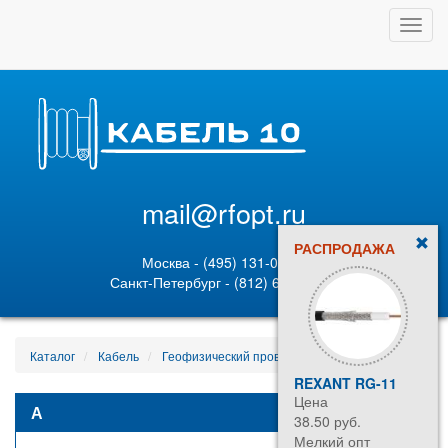
Toggl
navig
mail@rfopt.ru
РАСПРОДАЖА
Москва - (495) 131-02-05
Санкт-Петербург - (812) 628-80-89
Каталог
Кабель
Геофизический провод
ГФЭ 30493
REXANT RG-11
МГ 
Цена
Цен
А
38.50 руб.
182.
Мелкий опт
Мел