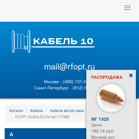
Toggl
navig
mail@rfopt.ru
РАСПРОДАЖА
Москва - (495) 131-02-05
Санкт-Петербург - (812) 628-80-89
Каталог
Кабель
Кабель витая пара
F/UTP 10х2х0,52 5e cat 117485
МГ 1Х25
Цена
182.16 руб.
А
Мелкий опт