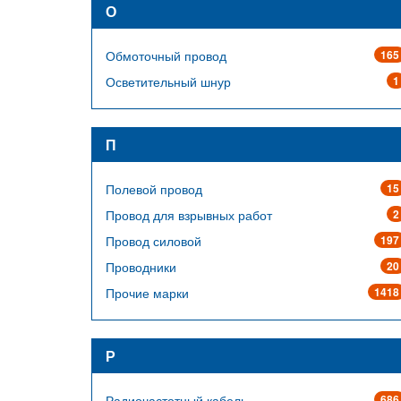
О
Обмоточный провод
165
Осветительный шнур
1
П
Полевой провод
15
Провод для взрывных работ
2
Провод силовой
197
Проводники
20
Прочие марки
1418
Р
Радиочастотный кабель
686