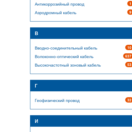
Антикоррозийный провод
1
Аэродромный кабель
9
В
Вводно-соединительный кабель
10
Волоконно-оптический кабель
637
Высокочастотный зоновый кабель
53
Г
Геофизический провод
32
И