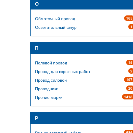
О
Обмоточный провод
165
Осветительный шнур
1
П
Полевой провод
15
Провод для взрывных работ
2
Провод силовой
197
Проводники
20
Прочие марки
1418
Р
Радиочастотный кабель
686