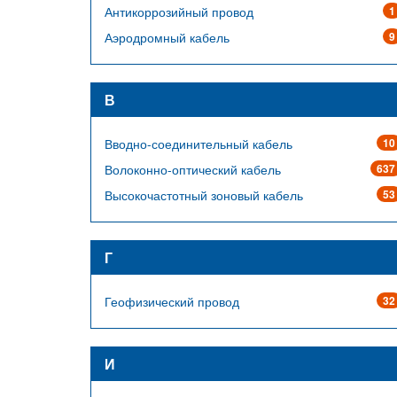
Антикоррозийный провод
1
Аэродромный кабель
9
В
Вводно-соединительный кабель
10
Волоконно-оптический кабель
637
Высокочастотный зоновый кабель
53
Г
Геофизический провод
32
И