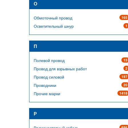
О
Обмоточный провод
165
Осветительный шнур
1
П
Полевой провод
15
Провод для взрывных работ
2
Провод силовой
197
Проводники
20
Прочие марки
1418
Р
Радиочастотный кабель
686