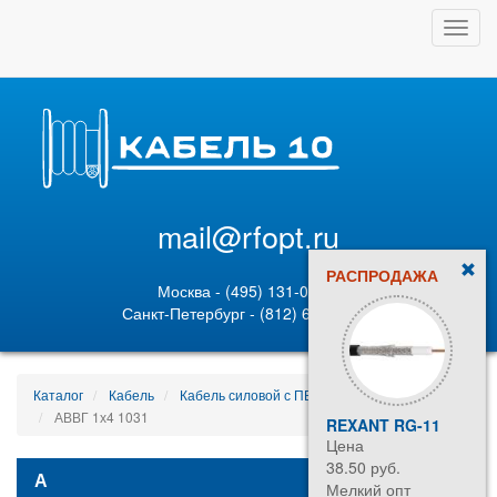
Toggl
navig
mail@rfopt.ru
РАСПРОДАЖА
Москва - (495) 131-02-05
Санкт-Петербург - (812) 628-80-89
Каталог
Кабель
Кабель силовой с ПВХ изоляцией
АВВГ 1х4 1031
REXANT RG-11
Цена
38.50 руб.
А
Мелкий опт